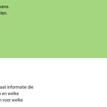
vens.
len.
.
e
e
aat informatie die
jn en welke
en voor welke