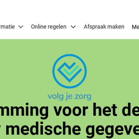
Submenu: Online regelen
rmatie
Online regelen
Afspraak maken
Me
mming voor het de
 medische gegev