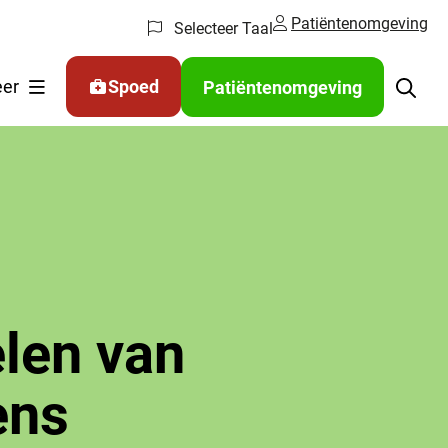
Patiëntenomgeving
Selecteer Taal
er
Spoed
Patiëntenomgeving
len van
ens