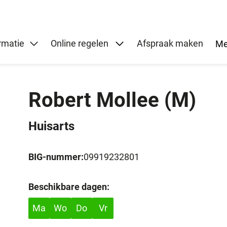
Submenu: Online regelen
rmatie
Online regelen
Afspraak maken
Me
Robert Mollee
(M)
Huisarts
BIG-nummer:
09919232801
Beschikbare dagen:
Ma
Wo
Do
Vr